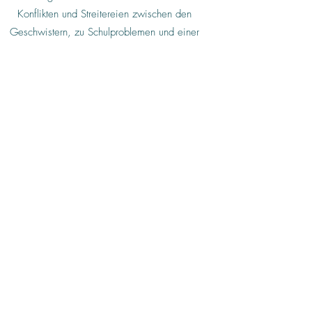
Konflikten und Streitereien zwischen den
Geschwistern, zu Schulproblemen und einer
rebellischen oder auch ängstlich-depressiven
Grundhaltung, die von Ihnen nicht mehr
einzufangen ist und Sie als Eltern letztlich
überfordert. Dann macht sich
verständlicherweise Angst breit, dass das
Kind bzw. die Kinder vollends abdriften und
in schlechte Gesellschaft geraten könnten.
Wenn das Familienleben so aus den Fugen
gerät, dann leidet oft auch die Partnerschaft,
und alles wird noch schlimmer. Doch was
sind die wirklichen Ursachen für eine solch
negative und bisweilen sogar katastrophale
Entwicklung? Das kann man nicht
herausfinden, wenn man nur auf das eine
oder die zwei